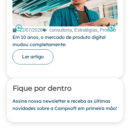
,
,
22/07/2026
consultoria
Estratégias
Produto
16
Em 10 anos, o mercado de produto digital
Por q
mudou completamente:
não s
Ler artigo
L
Fique por dentro
Assine nossa newsletter e receba as últimas
novidades sobre a Campsoft em primeira mão!