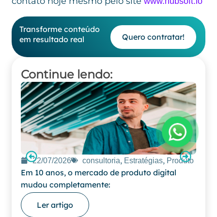
contato hoje mesmo pelo site
www.hubsoft.io
Transforme conteúdo
Quero contratar!
em resultado real
Continue lendo:
,
,
22/07/2026
consultoria
Estratégias
Produto
16
Em 10 anos, o mercado de produto digital
Por q
mudou completamente:
não s
Ler artigo
L