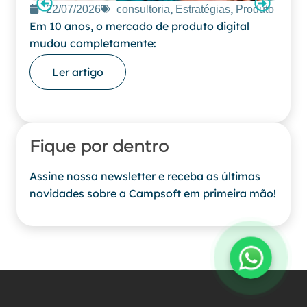
,
,
22/07/2026
consultoria
Estratégias
Produto
16
Em 10 anos, o mercado de produto digital
Por q
mudou completamente:
não s
Ler artigo
L
Fique por dentro
Assine nossa newsletter e receba as últimas
novidades sobre a Campsoft em primeira mão!