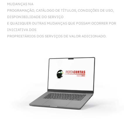
MUDANÇAS NA
PROGRAMAÇÃO, CATÁLOGO DE TÍTULOS, CONDIÇÕES DE USO,
DISPONIBILIDADE DO SERVIÇO
E QUAISQUER OUTRAS MUDANÇAS QUE POSSAM OCORRER POR
INICIATIVA DOS
PROPRIETÁRIOS DOS SERVIÇOS DE VALOR ADICIONADO.