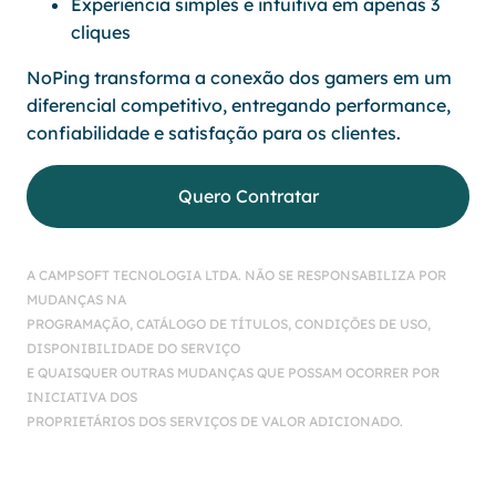
Experiência simples e intuitiva em apenas 3
cliques
NoPing transforma a conexão dos gamers em um
diferencial competitivo, entregando performance,
confiabilidade e satisfação para os clientes.
Quero Contratar
A CAMPSOFT TECNOLOGIA LTDA. NÃO SE RESPONSABILIZA POR
MUDANÇAS NA
PROGRAMAÇÃO, CATÁLOGO DE TÍTULOS, CONDIÇÕES DE USO,
DISPONIBILIDADE DO SERVIÇO
E QUAISQUER OUTRAS MUDANÇAS QUE POSSAM OCORRER POR
INICIATIVA DOS
PROPRIETÁRIOS DOS SERVIÇOS DE VALOR ADICIONADO.