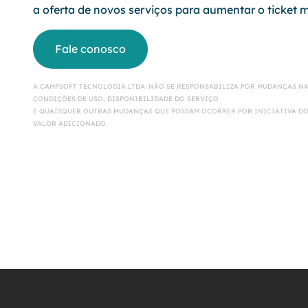
a oferta de novos serviços para aumentar o ticket mé
Fale conosco
A CAMPSOFT TECNOLOGIA LTDA. NÃO SE RESPONSABILIZA POR MUDANÇAS N
CONDIÇÕES DE USO, DISPONIBILIDADE DO SERVIÇO
E QUAISQUER OUTRAS MUDANÇAS QUE POSSAM OCORRER POR INICIATIVA DO
VALOR ADICIONADO.